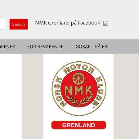
NMK Grenland på Facebook
GRENER
FOR BESØKENDE
GOKART PÅ FB