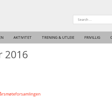
EN
AKTIVITET
TRENING & UTLEIE
FRIVILLIG
r 2016
a årsmøteforsamlingen