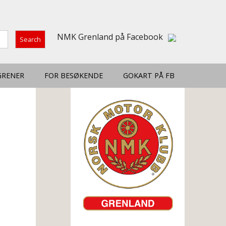
NMK Grenland på Facebook
GRENER
FOR BESØKENDE
GOKART PÅ FB