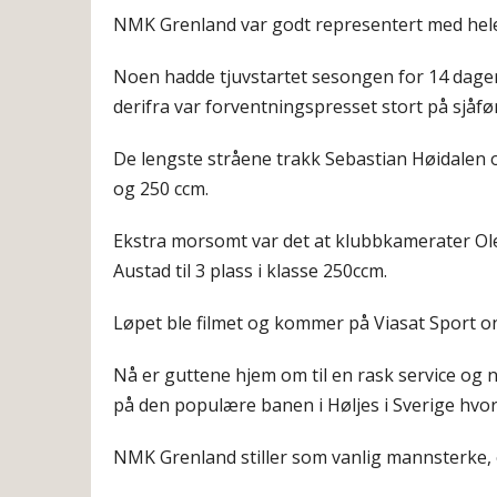
NMK Grenland var godt representert med hele 1
Noen hadde tjuvstartet sesongen for 14 dager
derifra var forventningspresset stort på sjåfø
De lengste stråene trakk Sebastian Høidalen og
og 250 ccm.
Ekstra morsomt var det at klubbkamerater Ole 
Austad til 3 plass i klasse 250ccm.
Løpet ble filmet og kommer på Viasat Sport on
Nå er guttene hjem om til en rask service og n
på den populære banen i Høljes i Sverige hvor
NMK Grenland stiller som vanlig mannsterke, 