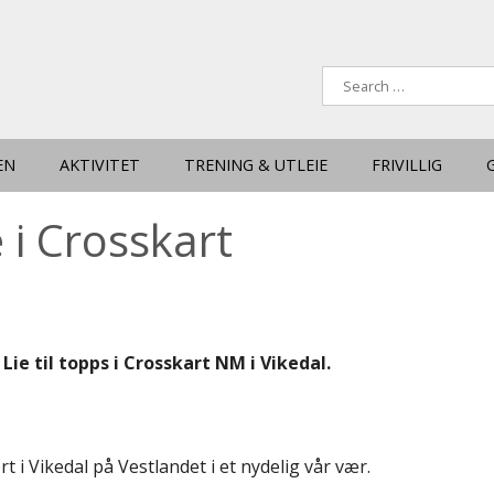
EN
AKTIVITET
TRENING & UTLEIE
FRIVILLIG
 i Crosskart
ie til topps i Crosskart NM i Vikedal.
 i Vikedal på Vestlandet i et nydelig vår vær.