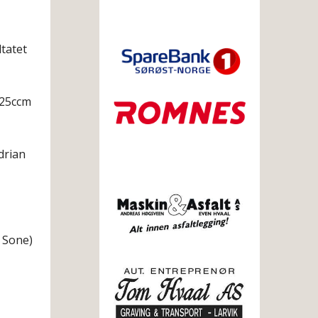
tatet
125ccm
drian
k Sone)