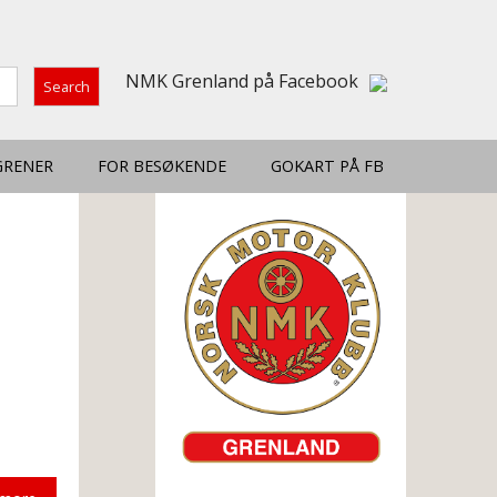
NMK Grenland på Facebook
GRENER
FOR BESØKENDE
GOKART PÅ FB