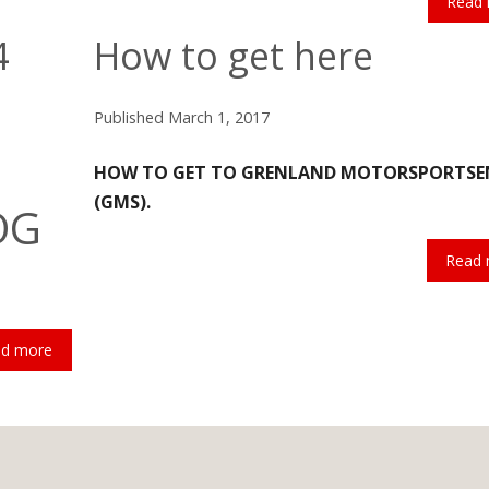
Read
4
How to get here
Published
March 1, 2017
HOW TO GET TO GRENLAND MOTORSPORTSE
(GMS).
OG
Read
ad more