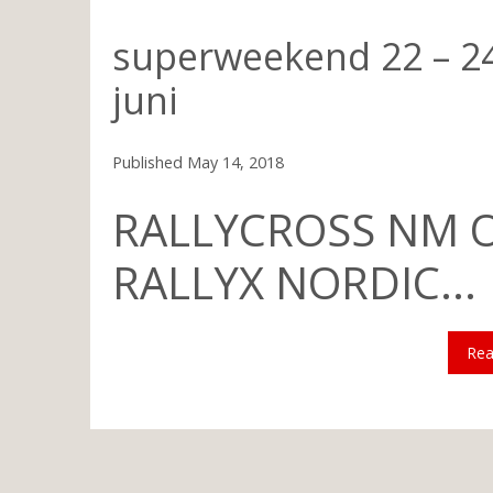
The following is an excerpt.
superweekend 22 – 2
juni
Published
May 14, 2018
RALLYCROSS NM 
RALLYX NORDIC...
Re