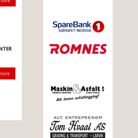
 more
NTER
 more