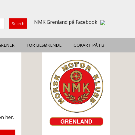
NMK Grenland på Facebook
GRENER
FOR BESØKENDE
GOKART PÅ FB
en her.