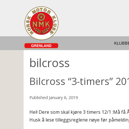
KLUBB
bilcross
Bilcross “3-timers” 20
Published
January 6, 2019
Hei! Dere som skal kjøre 3 timers 12/1 :Må få 
Husk å lese tilleggsreglene nøye før påmelding