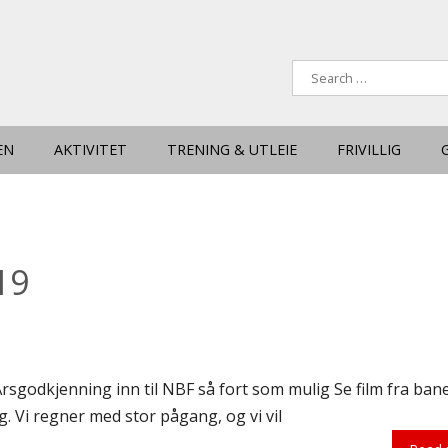
EN
AKTIVITET
TRENING & UTLEIE
FRIVILLIG
19
Årsgodkjenning inn til NBF så fort som mulig Se film fra ban
. Vi regner med stor pågang, og vi vil