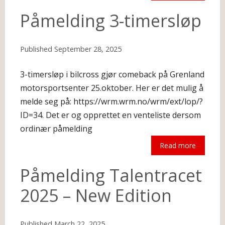
The following is an excerpt.
Påmelding 3-timersløp
Published
September 28, 2025
3-timersløp i bilcross gjør comeback på Grenland
motorsportsenter 25.oktober. Her er det mulig å
melde seg på: https://wrm.wrm.no/wrm/ext/lop/?
ID=34. Det er og opprettet en venteliste dersom
ordinær påmelding
Read more
The following is an excerpt.
Påmelding Talentracet
2025 – New Edition
Published
March 22, 2025