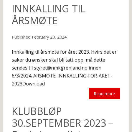
The following is an excerpt.
INNKALLING TIL
ÅRSMØTE
Published
February 20, 2024
Innkalling til årsmøte for året 2023. Hvirs det er
saker du ønsker skal bli tatt opp, må dette
sendes til styret@nmkgrenland.no innen
6/3/2024. ARSMOTE-INNKALLING-FOR-ARET-
2023Download
Read more
The following is an excerpt.
KLUBBLØP
30.SEPTEMBER 2023 –