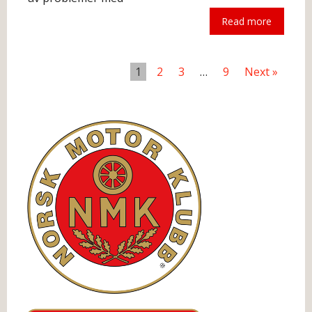
Read more
The following is an excerpt.
1
2
3
…
9
Next »